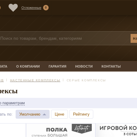
Отложенные
0
ЛАТА
О КОМПАНИИ
ГАРАНТИЯ
НОВОСТИ
КОНТАКТЫ
ОВ
НАСТЕННЫЕ КОМПЛЕКСЫ
СЕРЫЕ КОМПЛЕКСЫ
лексы
о параметрам
ать по
:
Умолчанию
Цене
Рейтингу