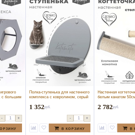
 игрового
Полка-ступенька для настенного
Настенная когтеточк
к с большим
комплекса с ковролином, серый
белым канатом 50см
рый (Сота
(Полка-ступенька для
(Настенная когтеточ
1 352
2 782
вого
настенного комплекса с
белым канатом 50см
руб.
руб.
к с большим
ковролином, серый)
рый)
-
+
-
+
КОРЗИНУ
В КОРЗИНУ
В