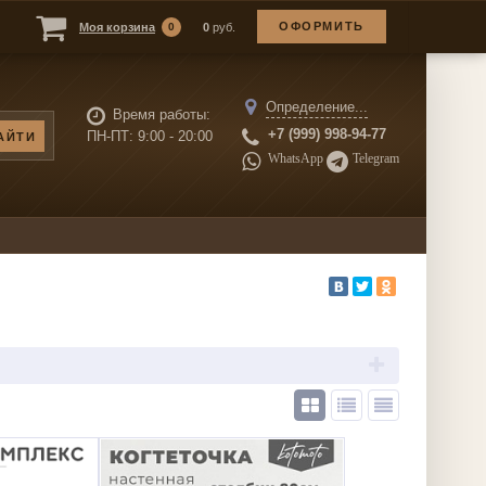
ОФОРМИТЬ
Моя корзина
0
0
руб.
Определение...
Время работы:
+7 (999) 998-94-77
ПН-ПТ: 9:00 - 20:00
WhatsАpp
Telegram