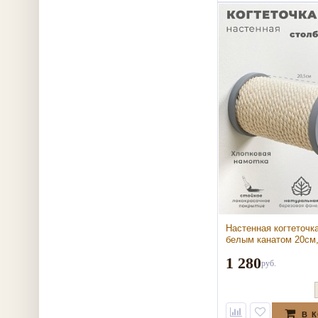
Настенная когтеточка
белым канатом 20см
(Настенная когтеточк
1 280
белым канатом 20см,
руб.
В 