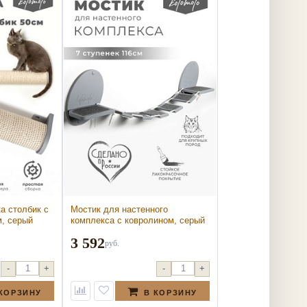
а столбик с
Мостик для настенного
, серый
комплекса с ковролином, серый
ка столбик с
(Мостик для настенного
3 592
, серый)
комплекса с ковролином, серый)
руб.
-
+
-
+
 КОРЗИНУ
В КОРЗИНУ