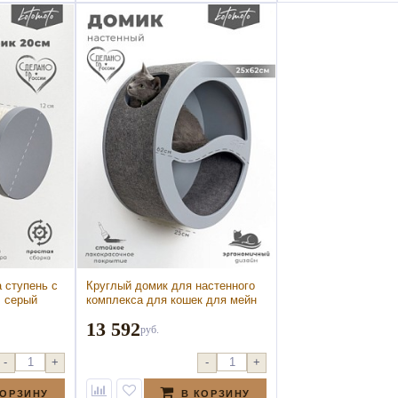
 ступень с
Круглый домик для настенного
, серый
комплекса для кошек для мейн
а ступень с
куна, серый (Круглый домик для
13 592
 серый)
настенного комплекса для кошек
руб.
для мейн куна, серый)
-
+
-
+
КОРЗИНУ
В КОРЗИНУ