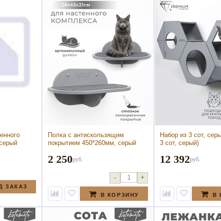
енного
Полка с антискользящим
Набор из 3 сот, сер
 серый
покрытием 450*260мм, серый
3 сот, серый)
тенного
(Полка с антискользящим
2 250
12 392
серый)
покрытием 450*260мм, серый)
руб.
руб.
-
+
Д ЗАКАЗ
В КОРЗИНУ
В