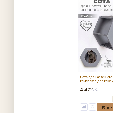
Сота для настенного
комплекса для коше
круглым окошком, се
4 472
для настенного игро
руб.
комплекса для коше
круглым окошком, се
В 