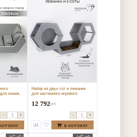
ного
Набор из двух сот и лежанки
 для кошек,
для настенного игрового
 настенного
комплекса, серый (Набор из
12 792
 для кошек,
двух сот и лежанки для
руб.
настенного игрового комплекса,
серый)
-
+
-
+
 КОРЗИНУ
В КОРЗИНУ