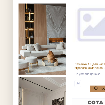
Лежанка XL для наст
игрового комплекса,
(Лежанка XL для нас
Не указана цена
за
игрового комплекса, 
ПО