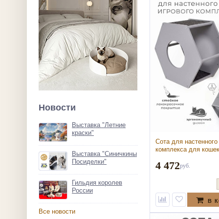
Новости
Выставка "Летние
краски"
Сота для настенного
комплекса для кошек
Выставка "Синичкины
маленьким круглым 
Посиделки"
4 472
серый (Сота для нас
руб.
игрового комплекса 
маленьким круглым 
Гильдия королев
серый)
России
В 
Все новости