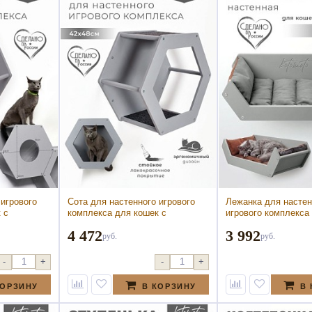
 игрового
Сота для настенного игрового
Лежанка для настен
 с
комплекса для кошек с
игрового комплекса
окошком,
шестигранным окошком, серый
серый (Лежанка для
4 472
3 992
тенного
(Сота для настенного игрового
игрового комплекса
руб.
руб.
для кошек с
комплекса для кошек с
серый)
окошком,
шестигранным окошком, серый)
-
+
-
+
КОРЗИНУ
В КОРЗИНУ
В