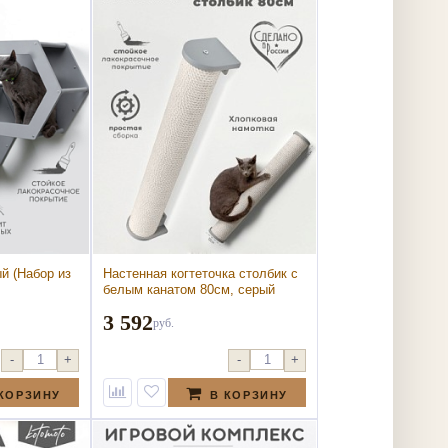
ый (Набор из
Настенная когтеточка столбик с
белым канатом 80см, серый
(Настенная когтеточка столбик с
3 592
белым канатом 80см, серый)
руб.
-
+
-
+
 КОРЗИНУ
В КОРЗИНУ