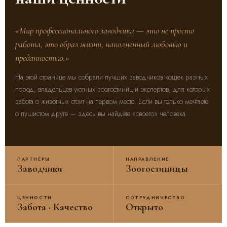
«Мир профессионального заводчика — это не просто
работа, это образ жизни, наполненный любовью и
преданностью.»
На этой странице мы собрали лучших заводчиков кошек разных
пород, владельцев уютных зоогостиниц и экспертов, для которых
забота о животных стоит на первом месте. Если вы только мечтаете
о пушистом друге — здесь вы найдёте «своего» человека.
ПАРТНЁРЫ
НАПРАВЛЕНИЕ
Заводчики
Зоогостиницы
ЦЕННОСТИ
СОТРУДНИЧЕСТВО
Забота · Качество
Открыто