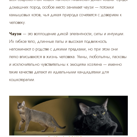
домашних пород особое место занимает чаузи — потомки
камышовых котов, чья дикая природа сочетается с доверием к
человеку.
Чаузи
— это воплощение дикой элегантности, силы и интуиции.
Их гибкое тело, длинные лапы и высокая подвижность
напоминают о родстве с дикими предками, но при этом они
легко вписываются в жизнь человека. Умны, любопытны, ласковы
и исключительно чувствительны к эмоциям хозяина — именно
такие качества делают их идеальными кандидатами для
кошкотерапии.