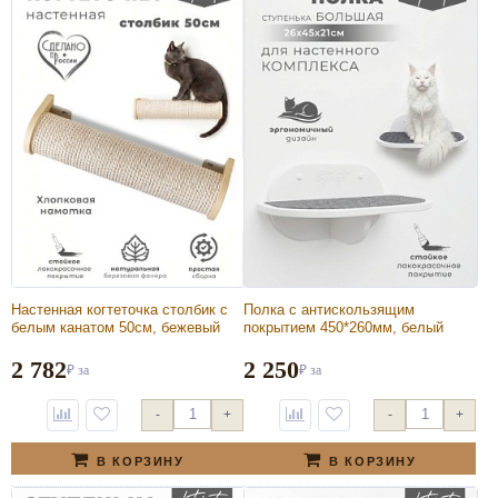
Настенная когтеточка столбик с
Полка с антискользящим
белым канатом 50см, бежевый
покрытием 450*260мм, белый
2 782
2 250
₽
за
₽
за
-
+
-
+
В КОРЗИНУ
В КОРЗИНУ