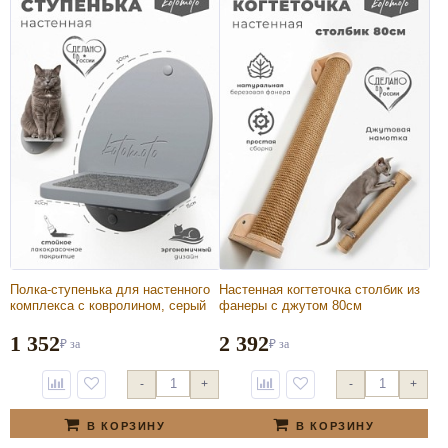
Полка-ступенька для настенного
Настенная когтеточка столбик из
комплекса с ковролином, серый
фанеры с джутом 80см
1 352
2 392
₽
за
₽
за
-
+
-
+
В КОРЗИНУ
В КОРЗИНУ