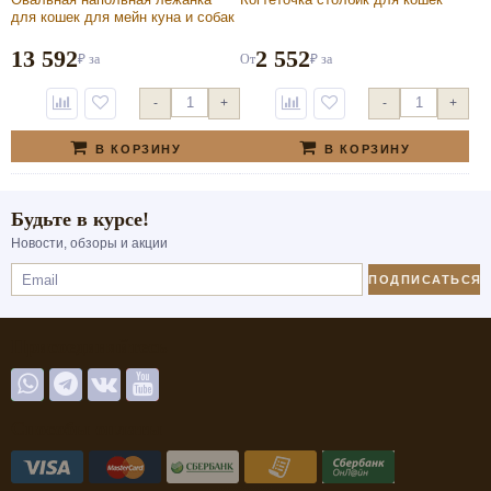
для кошек для мейн куна и собак
средних пород
13 592
2 552
₽
за
От
₽
за
-
+
-
+
В КОРЗИНУ
В КОРЗИНУ
Будьте в курсе!
Новости, обзоры и акции
ПОДПИСАТЬСЯ
Присоединяйтесь
Способы оплаты