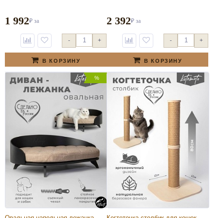
1 992
2 392
₽
за
₽
за
-
+
-
+
В КОРЗИНУ
В КОРЗИНУ
%
Овальная напольная лежанка
Когтеточка столбик для кошек