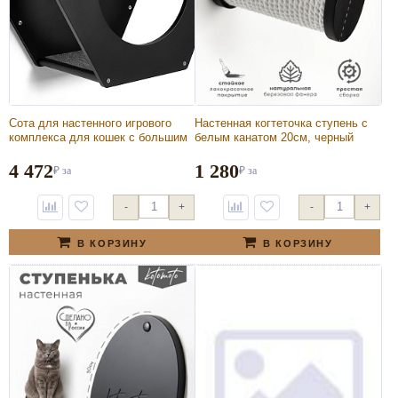
Сота для настенного игрового
Настенная когтеточка ступень с
комплекса для кошек с большим
белым канатом 20см, черный
круглым окошком, черный
4 472
1 280
₽
за
₽
за
-
+
-
+
В КОРЗИНУ
В КОРЗИНУ