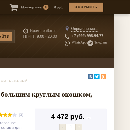
ОФОРМИТЬ
Моя корзина
0
0
руб.
Определение...
Время работы:
+7 (999) 998-94-77
ПН-ПТ: 9:00 - 20:00
WhatsАpp
Telegram
КОМ, БЕЖЕВЫЙ
 с большим круглым окошком,
4 472 руб.
(3)
за
нтересное
-
+
с сотами для