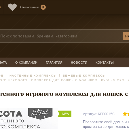
Отложенные
0
ЛАТА
О КОМПАНИИ
ГАРАНТИЯ
НОВОСТИ
КОНТАКТЫ
ОВ
НАСТЕННЫЕ КОМПЛЕКСЫ
БЕЖЕВЫЕ КОМПЛЕКСЫ
НОГО ИГРОВОГО КОМПЛЕКСА ДЛЯ КОШЕК С БОЛЬШИМ КРУГЛЫМ ОКОШ
стенного игрового комплекса для кошек
NEW
Артикул: KFF0015C
Превратите свой дом в и
пространство для кошек 