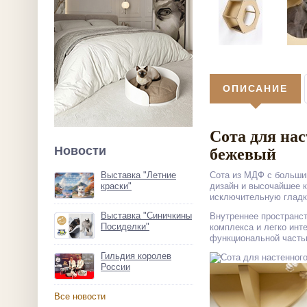
ОПИСАНИЕ
Сота для на
Новости
бежевый
Выставка "Летние
Сота из МДФ с большим
краски"
дизайн и высочайшее к
исключительную гладко
Выставка "Синичкины
Внутреннее пространст
Посиделки"
комплекса и легко инт
функциональной часть
Гильдия королев
России
Все новости